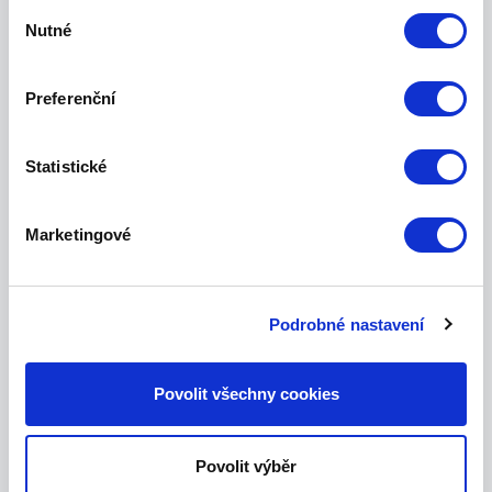
Výběr
Nutné
souhlasu
Preferenční
Statistické
Marketingové
V jakých situacích mi Tísňová linka
JABLOTRON pomůže?
Podrobné nastavení
Povolit všechny cookies
Povolit výběr