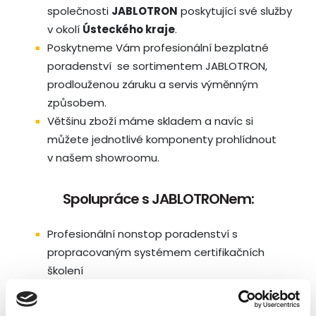
společnosti
JABLOTRON
poskytující své služby
v okolí
Ústeckého kraje
.
Poskytneme Vám profesionální bezplatné
poradenství se sortimentem JABLOTRON,
prodlouženou záruku a servis výměnným
způsobem.
Většinu zboží máme skladem a navíc si
můžete jednotlivé komponenty prohlídnout
v našem showroomu.
Spolupráce s JABLOTRONem:
Profesionální nonstop poradenství s
propracovaným systémem certifikačních
školení
Moderní intuitivní alarmy s bezkonkurenční
samoobsluhou MyJABLOTRON pro vzdálenou