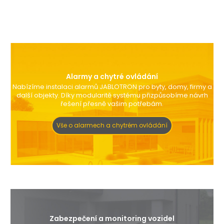
Alarmy a chytré ovládání
Nabízíme instalaci alarmů JABLOTRON pro byty, domy, firmy a
další objekty. Díky modularitě systému přizpůsobíme návrh
řešení přesně vašim potřebám.
Vše o alarmech a chytrém ovládání
Zabezpečení a monitoring vozidel