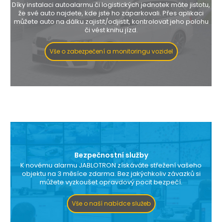
Díky instalaci autoalarmu či logistických jednotek máte jistotu,
že své auto najdete, kde jste ho zaparkovali. Přes aplikaci
můžete auto na dálku zajistit/odjistit, kontrolovat jeho polohu
či vést knihu jízd.
Vše o zabezpečení a monitoringu vozidel
Bezpečnostní služby
K novému alarmu JABLOTRON získáváte střežení vašeho
objektu na 3 měsíce zdarma. Bez jakýchkoliv závazků si
můžete vyzkoušet opravdový pocit bezpečí.
Vše o naší nabídce služeb