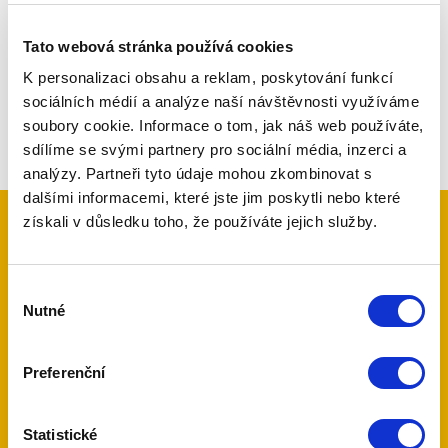
správu
Pomoc s tvorbou a realizací Vaší reklamy
Tato webová stránka používá cookies
Střežení Vašeho objektu zdarma a další
K personalizaci obsahu a reklam, poskytování funkcí
zajímavé benefity
sociálních médií a analýze naší návštěvnosti využíváme
soubory cookie. Informace o tom, jak náš web používáte,
sdílíme se svými partnery pro sociální média, inzerci a
analýzy. Partneři tyto údaje mohou zkombinovat s
dalšími informacemi, které jste jim poskytli nebo které
získali v důsledku toho, že používáte jejich služby.
až
Výběr
7
Nutné
souhlasu
Preferenční
let servisní podpory
Statistické