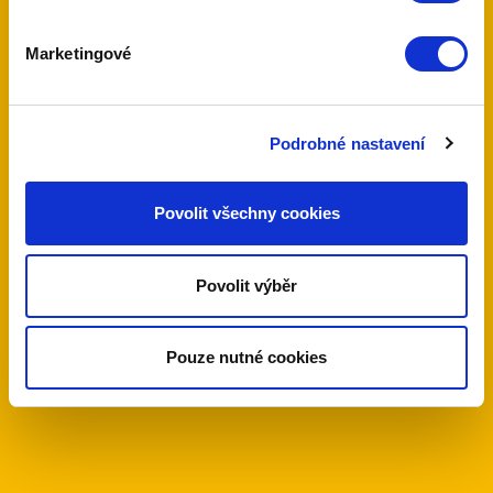
S novou instalací alarmu
Marketingové
3
Podrobné nastavení
měsíce zdarma střežení
Povolit všechny cookies
Po celém světě
Povolit výběr
500 000
Pouze nutné cookies
uživatelů MyJablotron