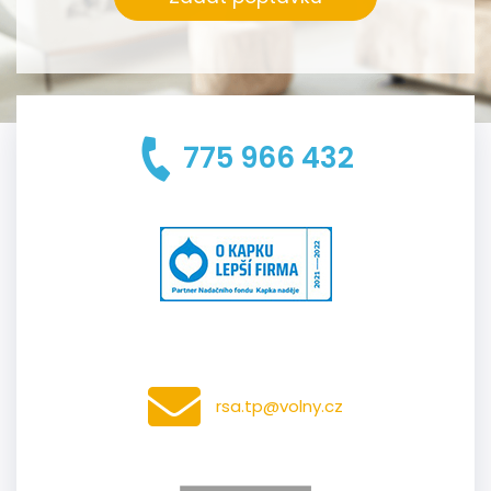
775 966 432
rsa.tp@volny.cz